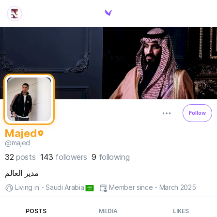
Follow
Majed
@majed
32
posts
143
followers
9
following
مدير العالم
Living in - Saudi Arabia
Member since - March 2025
POSTS
MEDIA
LIKES