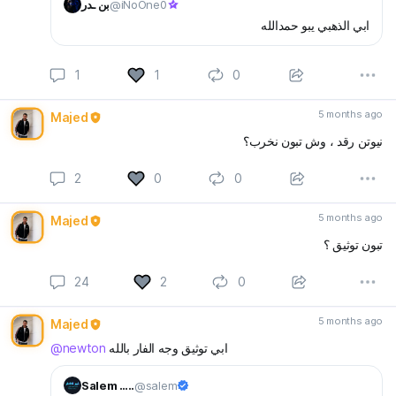
@iNoOne0
بن ـدر
ابي الذهبي يبو حمدالله
1
1
0
5 months ago
Majed
نيوتن رقد ، وش تبون نخرب؟
2
0
0
5 months ago
Majed
تبون توثيق ؟
24
2
0
5 months ago
Majed
ابي توثيق وجه الفار بالله
@newton
Salem …..
@salem