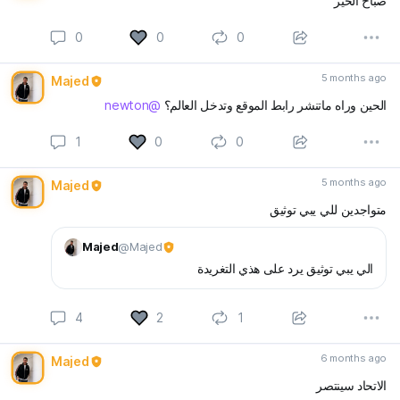
صباح الخير
0
0
0
5 months ago
Majed
الحين وراه ماتنشر رابط الموقع وتدخل العالم؟
@newton
1
0
0
5 months ago
Majed
متواجدين للي يبي توثيق
Majed
@Majed
الي يبي توثيق يرد على هذي التغريدة
4
2
1
6 months ago
Majed
الاتحاد سينتصر