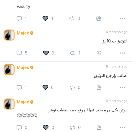
vasuity
1
1
0
6 months ago
Majed
التوثيق ب 10﷼
5
0
1
6 months ago
Majed
أطالب بإرجاع التوثيق
1
0
0
6 months ago
Majed
نيوتن بكل مره يجدد فيها الموقع حقه ينعطب تويتر
🤔🤔🤔🤔🤔
0
0
0