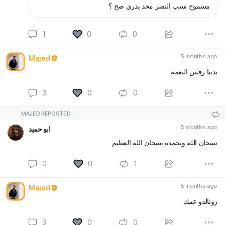
مسموح نسب النصر محد يدري صح ؟
1
0
0
5 months ago
Majed
بدينا رفس النعمة
3
0
0
MAJED REPOSTED
5 months ago
ابو حميد
سبحان الله وبحمده سبحان الله العظيم
0
0
1
5 months ago
Majed
رونالدو عمك
3
0
0