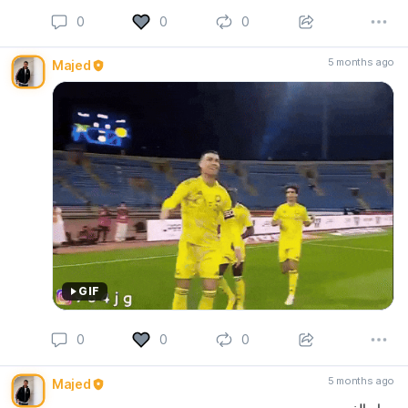
0
0
0
5 months ago
Majed
GIF
0
0
0
5 months ago
Majed