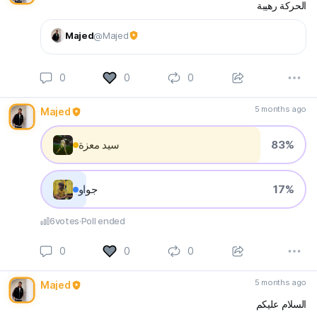
الحركة رهيبة
Majed
@Majed
0
0
0
5 months ago
Majed
83%
سيد معزة
17%
جواو
6
votes
Poll ended
0
0
0
5 months ago
Majed
السلام عليكم