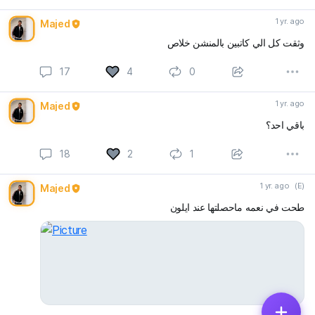
1 yr. ago
Majed
وثقت كل الي كاتبين بالمنشن خلاص
17
4
0
1 yr. ago
Majed
باقي احد؟
18
2
1
1 yr. ago
(E)
Majed
طحت في نعمه ماحصلتها عند ايلون