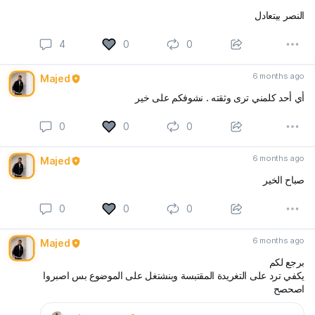
النصر بيتعادل
4
0
0
6 months ago
Majed
أي أحد كلمني ترى وثقته . نشوفكم على خير
0
0
0
6 months ago
Majed
صباح الخير
0
0
0
6 months ago
Majed
برجع لكم
يكفي ترد على التغريدة المقتبسة وبنشتغل على الموضوع بس اصبروا
اصحصح