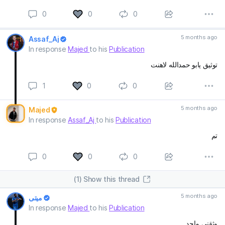
0
0
0
5 months ago
Assaf_Aj
In response
Majed
to his
Publication
توثيق يابو حمدالله لاهنت
1
0
0
5 months ago
Majed
In response
Assaf_Aj
to his
Publication
تم
0
0
0
(1) Show this thread
5 months ago
ميتي
In response
Majed
to his
Publication
وثقني ماجد