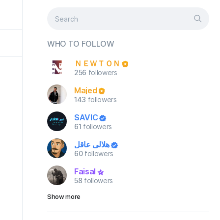
WHO TO FOLLOW
ＮＥＷＴＯＮ
256
followers
Majed
143
followers
SAVIC
61
followers
هلالي عاقل
60
followers
Faisal
58
followers
Show more