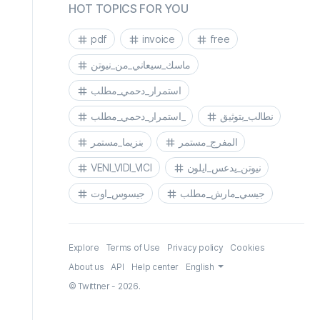
HOT TOPICS FOR YOU
pdf
invoice
free
ماسك_سيعاني_من_نيوتن
استمرار_دحمي_مطلب
نطالب_بتوثيق
استمرار_دحمي_مطلب_
المفرج_مستمر
بنزيما_مستمر
VENI_VIDI_VICI
نيوتن_يدعس_ايلون
جيسي_مارش_مطلب
جيسوس_اوت
Explore
Terms of Use
Privacy policy
Cookies
About us
API
Help center
English
© Twittner - 2026.