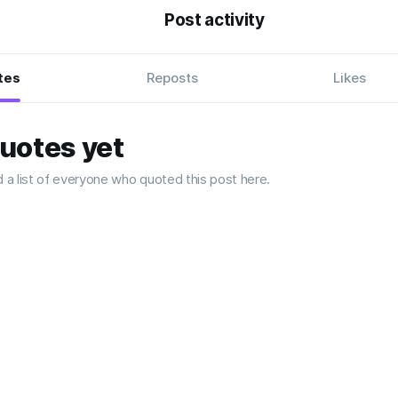
Post activity
tes
Reposts
Likes
uotes yet
nd a list of everyone who quoted this post here.