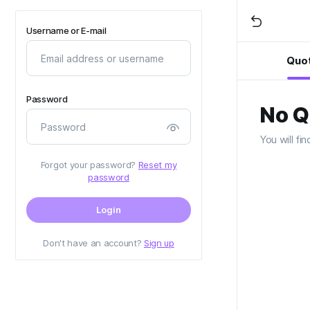
Username or E-mail
Quo
Password
No Q
You will fi
Forgot your password?
Reset my
password
Login
Don't have an account?
Sign up