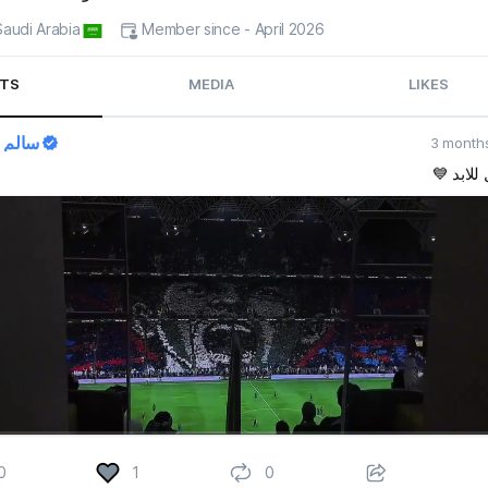
 Saudi Arabia
Member since - April 2026
TS
MEDIA
LIKES
سالم 
3 month
لال للابد
0:04 / 0:25
0
1
0