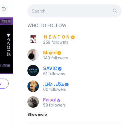
WHO TO FOLLOW
ＮＥＷＴＯＮ
256
followers
Majed
143
followers
SAVIC
61
followers
هلالي عاقل
w
60
followers
Faisal
58
followers
Show more