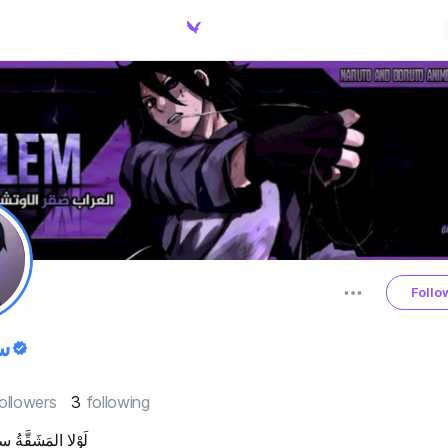
Follo
س
ollowers
3
following
لَوْلا المَشَقَّةُ س