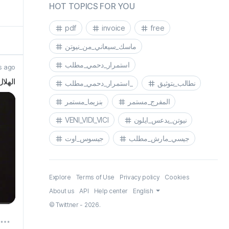
HOT TOPICS FOR YOU
pdf
invoice
free
ماسك_سيعاني_من_نيوتن
استمرار_دحمي_مطلب
s ago
اله 💙
نطالب_بتوثيق
استمرار_دحمي_مطلب_
المفرج_مستمر
بنزيما_مستمر
VENI_VIDI_VICI
نيوتن_يدعس_ايلون
جيسي_مارش_مطلب
جيسوس_اوت
Explore
Terms of Use
Privacy policy
Cookies
About us
API
Help center
English
© Twittner - 2026.