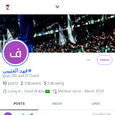
Follow
فهد العتيبي
@go_69caa42370ae8
10
posts
2
followers
5
following
Living in - Saudi Arabia
Member since - March 2026
POSTS
MEDIA
LIKES
2 months ago
فهد العتيبي