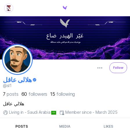
Follow
هلالي عاقل
@sl1
7
posts
60
followers
15
following
هلالي عاقل
Living in - Saudi Arabia
Member since - March 2025
POSTS
MEDIA
LIKES