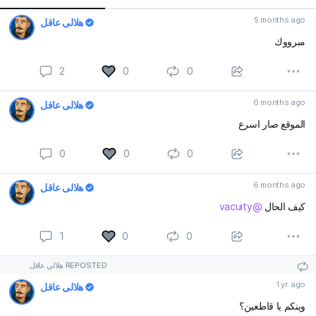
5 months ago
هلالي عاقل
مبرووك
2
0
0
6 months ago
هلالي عاقل
الموقع صار اسرع
0
0
0
6 months ago
هلالي عاقل
@vacuity
كيف الحال
1
0
0
هلالي عاقل REPOSTED
1 yr. ago
هلالي عاقل
وينكم يا قاطعين؟