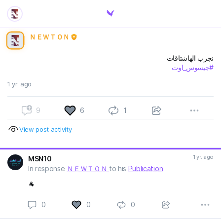
ＮＥＷＴＯＮ
نجرب الهاشتاقات
#جيسوس_اوت
1 yr. ago
9
6
1
View post activity
1 yr. ago
MSN10
In response
ＮＥＷＴＯＮ
to his
Publication
🐐
0
0
0