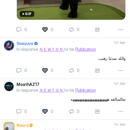
GIF
0
0
0
1 yr. ago
Smojuve
In response
ＮＥＷＴＯＮ
to his
Publication
والله مبدئيا رهيب
0
0
0
1 yr. ago
MoathAZ17
In response
ＮＥＷＴＯＮ
to his
Publication
شالسالفه ههههههههههههههههههههههه
0
0
0
1 yr. ago
Noura