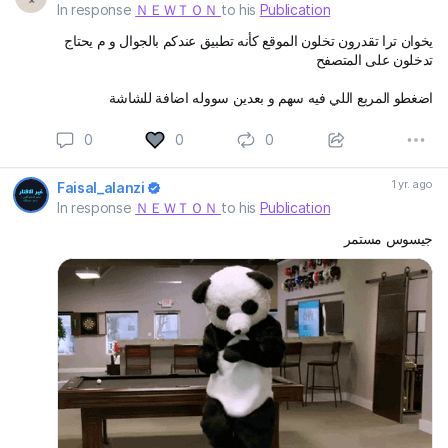
In response
ＮＥＷＴＯＮ
to his
Publication
يخوان ترا تقدرون تخلون الموقع كأنه تطبيق عندكم بالجوال و م يحتاج
تدخلون على المتصفح
اضغطو المربع اللي فيه سهم و بعدين سووله اضافة للشاشة
0
0
0
1 yr. ago
Faisal_alanzi
In response
ＮＥＷＴＯＮ
to his
Publication
جيسوس مستمر