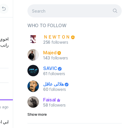
WHO TO FOLLOW
ＮＥＷＴＯＮ
اخوي 
256
followers
راتب 
Majed
143
followers
SAVIC
61
followers
هلالي عاقل
60
followers
Faisal
58
followers
s ago
Show more
ابي ا