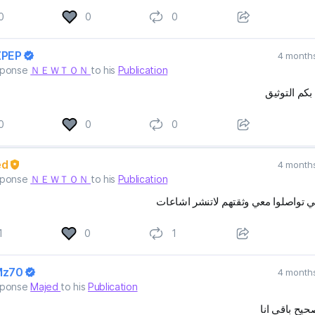
0
0
0
ZPEP
4 month
esponse
ＮＥＷＴＯＮ
to his
Publication
بكم التوثيق
0
0
0
ed
4 month
esponse
ＮＥＷＴＯＮ
to his
Publication
ي تواصلوا معي وثقتهم لاتنشر اشاعات
1
0
1
Mz70
4 month
esponse
Majed
to his
Publication
حيح باقي انا