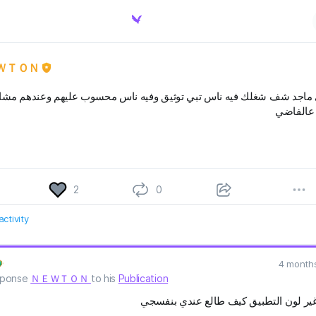
ＷＴＯＮ
ماجد شف شغلك فيه ناس تبي توثيق وفيه ناس محسوب عليهم وعندهم مشاك
عالفاضي
2
0
ctivity
4 month
esponse
ＮＥＷＴＯＮ
to his
Publication
غير لون التطبيق كيف طالع عندي بنفسجي