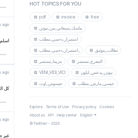
HOT TOPICS FOR YOU
pdf
invoice
free
s ago
ماسك_سيعاني_من_نيوتن
استمرار_دحمي_مطلب
اسلم 
نطالب_بتوثيق
استمرار_دحمي_مطلب_
المفرج_مستمر
بنزيما_مستمر
s ago
VENI_VIDI_VICI
نيوتن_يدعس_ايلون
جيسي_مارش_مطلب
جيسوس_اوت
كل ال
Explore
Terms of Use
Privacy policy
Cookies
About us
API
Help center
English
s ago
© Twittner - 2026.
غير ص