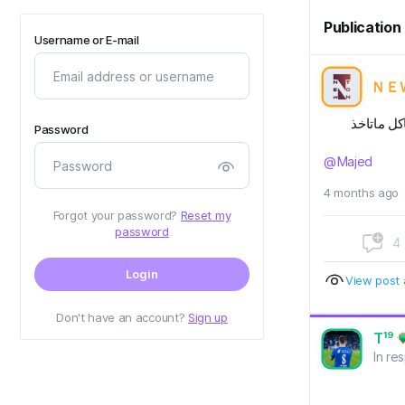
Publication
Username or E-mail
ＮＥ
ل ماتاخذ
Password
@Majed
4 months ago
Forgot your password?
Reset my
password
4
Login
View post a
Don't have an account?
Sign up
T¹⁹
In r