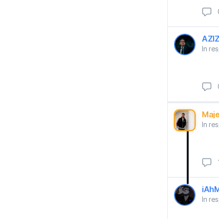
AZI
In r
Maj
In r
iAh
In r