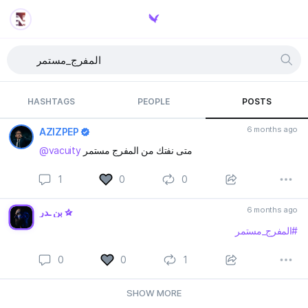
HASHTAGS
PEOPLE
POSTS
6 months ago
AZIZPEP
@vacuity
متى نفتك من المفرج مستمر
1
0
0
6 months ago
بن ـدر
#المفرج_مستمر
0
0
1
SHOW MORE